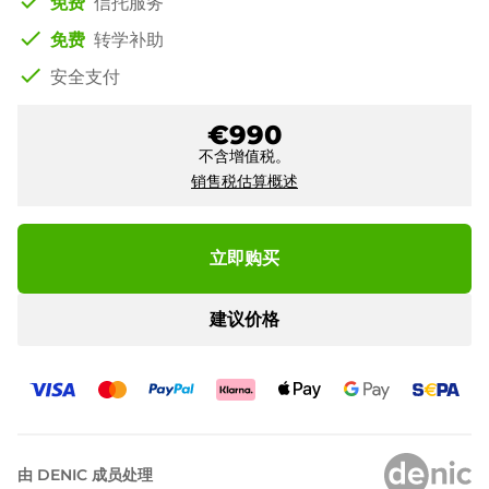
check
免费
信托服务
check
免费
转学补助
check
安全支付
€990
不含增值税。
销售税估算概述
立即购买
建议价格
由 DENIC 成员处理