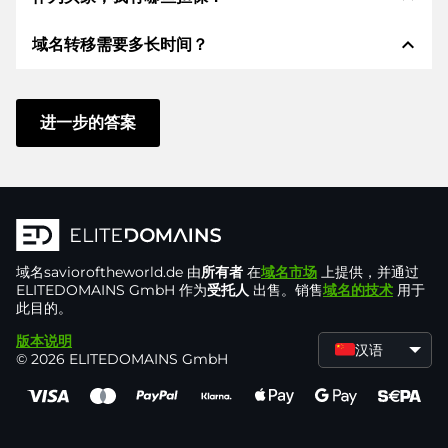
付服务提供商，以提供可用的支付方式，例如：信用
expand_less
域名转移需要多长时间？
卡、PayPal、Klarna、ApplePay、GooglePay、支
作为买方，我们始终向您保证以下证券。这就是我们的
付宝或当地供应商：信用卡、PayPal、Klarna、
名称所代表的意义n:
ApplePay、GooglePay、支付宝或本地供应商。
域名转移到新的提供商是通过自动程序实时进行的。只
根据德国法律，ELITEDOMAINS GmbH 担任
域名
要您及时采取行动，并且您的供应商没有任何问题，一
进一步的答案
托管人
。
切都会在几分钟内完成。
如果卖方的域名交付出现问题，您将获得
退款
。
在某些例外情况下，您的付款将在 48 小时后得到确
只有在
受托人控制域名
后，卖方才能收到钱。
认。但是，只有在我们确认收到您的付款后，域名转移
您可以随时通过
聊天、电话或电子邮件
快速、直接
才会立即开始。在这种情况下，我们将通过电子邮件通
地联系支持人员。老板们自己也会提供支持。您向
知您。
域名
savioroftheworld.de
由
所有者
在
域名市场
上提供，并通过
一家
德国公司
支付购买价格并从该公司收到域名。
ELITEDOMAINS GmbH 作为
受托人
出售。销售
域名的技术
用于
我们使用自己的
技术
。任何供应商、经销商或其他
此目的。
第三方都无法控制域名。所有服务器和客户数据都
版本说明
位于
德国数据中心
。
加密技术
确保购买安全。
汉语
© 2026 ELITEDOMAINS GmbH
我们保证您将注册为域名所有者，并将域名转让给
您选择的提供商。