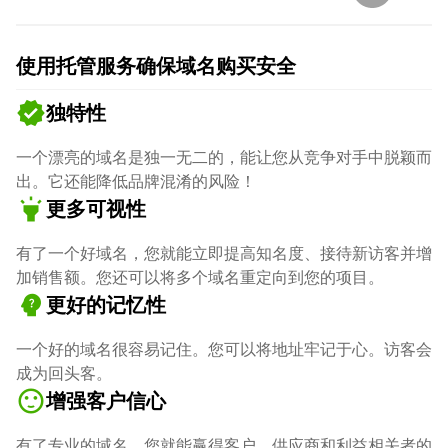
使用托管服务确保域名购买安全
verified
独特性
一个漂亮的域名是独一无二的，能让您从竞争对手中脱颖而
出。它还能降低品牌混淆的风险！
highlight
更多可视性
有了一个好域名，您就能立即提高知名度、接待新访客并增
加销售额。您还可以将多个域名重定向到您的项目。
psychology_alt
更好的记忆性
一个好的域名很容易记住。您可以将地址牢记于心。访客会
成为回头客。
sentiment_satisfied
增强客户信心
有了专业的域名，您就能赢得客户、供应商和利益相关者的